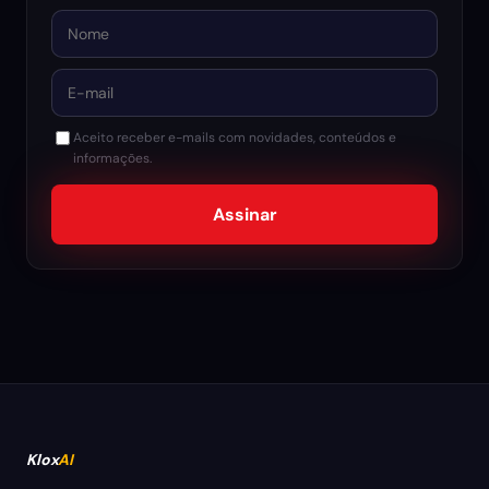
Nome
E-mail
Aceito receber e-mails com novidades, conteúdos e
informações.
Assinar
Klox
AI