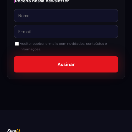
Receba nossa newsletter
Nome
E-mail
Aceito receber e-mails com novidades, conteúdos e
informações.
Assinar
Klox
AI