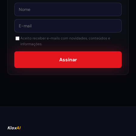
Nome
E-mail
Aceito receber e-mails com novidades, conteúdos e
informações.
Assinar
Klox
AI