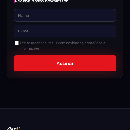
Receba nossa newsletter
Nome
E-mail
Aceito receber e-mails com novidades, conteúdos e
informações.
Assinar
Klox
AI