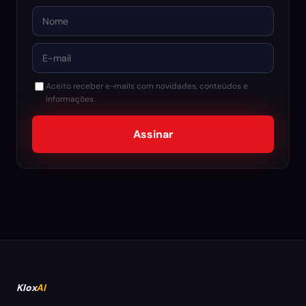
Nome
E-mail
Aceito receber e-mails com novidades, conteúdos e
informações.
Assinar
Klox
AI