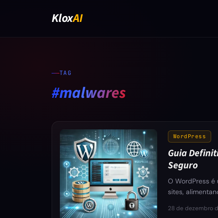
Klox
AI
TAG
#malwares
WordPress
Guia Defini
Seguro
O WordPress é 
sites, alimenta
28 de dezembro 