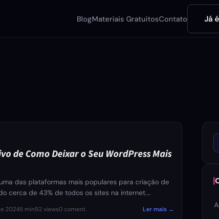
Já 
Blog
Materiais Gratuitos
Contato
D
tivo de Como Deixar o Seu WordPress Mais
uma das plataformas mais populares para criação de
ndo cerca de 43% de todos os sites na internet.…
A
de 2024
5 min
92 views
0 coment.
Ler mais →