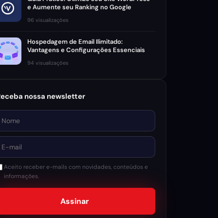
e Aumente seu Ranking no Google
96 visualizações
Hospedagem de Email Ilimitado:
Vantagens e Configurações Essenciais
94 visualizações
Receba nossa newsletter
ome
-mail
Aceito receber e-mails com novidades, conteúdos e
informações.
Assinar