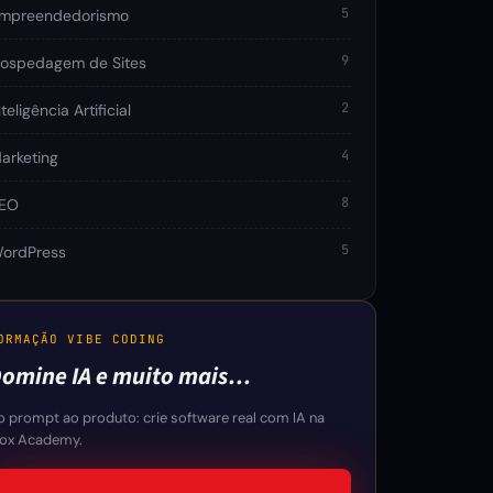
5
mpreendedorismo
9
ospedagem de Sites
2
nteligência Artificial
4
arketing
8
EO
5
ordPress
ORMAÇÃO VIBE CODING
omine IA e muito mais…
o prompt ao produto: crie software real com IA na
lox Academy.