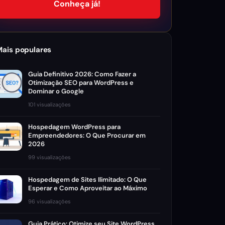
Conheça já!
Mais populares
Guia Definitivo 2026: Como Fazer a
Otimização SEO para WordPress e
Dominar o Google
101 visualizações
Hospedagem WordPress para
Empreendedores: O Que Procurar em
2026
99 visualizações
Hospedagem de Sites Ilimitado: O Que
Esperar e Como Aproveitar ao Máximo
96 visualizações
Guia Prático: Otimize seu Site WordPress