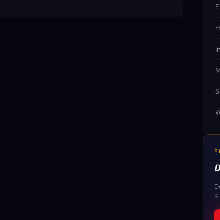
E
H
I
M
S
W
F
D
D
K