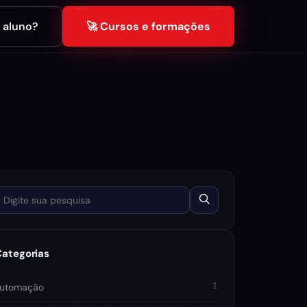
é aluno?
🚀 Cursos e formações
igite sua pesquisa
Categorias
1
utomação