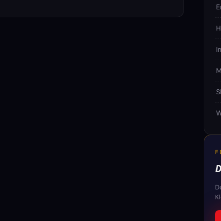
E
H
I
M
S
W
F
D
D
K