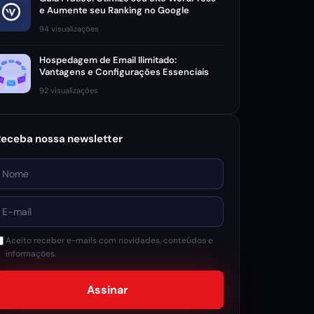
e Aumente seu Ranking no Google
94 visualizações
Hospedagem de Email Ilimitado:
Vantagens e Configurações Essenciais
92 visualizações
Receba nossa newsletter
ome
-mail
Aceito receber e-mails com novidades, conteúdos e
informações.
Assinar