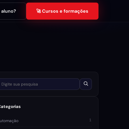
é aluno?
🚀 Cursos e formações
igite sua pesquisa
Categorias
1
utomação