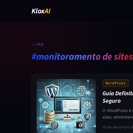
Klox
AI
TAG
#monitoramento de sites
WordPress
Guia Defini
Seguro
O WordPress é 
sites, alimenta
28 de dezembro 