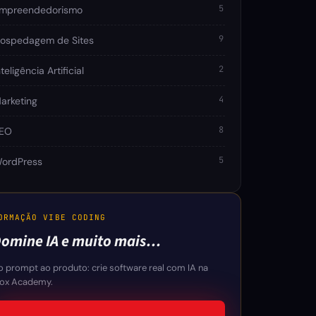
5
mpreendedorismo
9
ospedagem de Sites
2
nteligência Artificial
4
arketing
8
EO
5
ordPress
ORMAÇÃO VIBE CODING
omine IA e muito mais…
o prompt ao produto: crie software real com IA na
lox Academy.