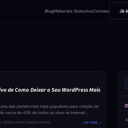
Já 
Blog
Materiais Gratuitos
Contato
D
tivo de Como Deixar o Seu WordPress Mais
uma das plataformas mais populares para criação de
ndo cerca de 43% de todos os sites na internet.…
A
de 2024
5 min
90 views
0 coment.
Ler mais →