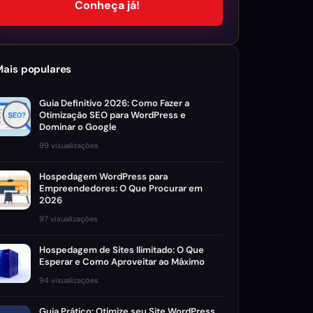
Conheça já!
Mais populares
Guia Definitivo 2026: Como Fazer a
Otimização SEO para WordPress e
Dominar o Google
99 visualizações
Hospedagem WordPress para
Empreendedores: O Que Procurar em
2026
97 visualizações
Hospedagem de Sites Ilimitado: O Que
Esperar e Como Aproveitar ao Máximo
94 visualizações
Guia Prático: Otimize seu Site WordPress