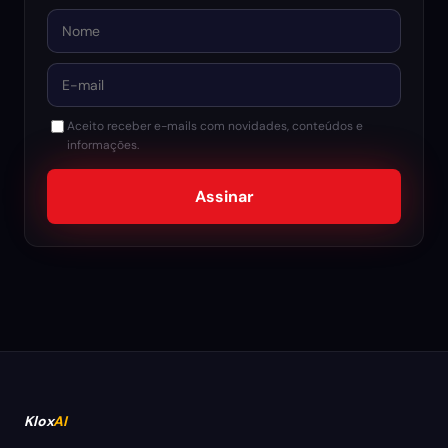
Nome
E-mail
Aceito receber e-mails com novidades, conteúdos e
informações.
Assinar
Klox
AI