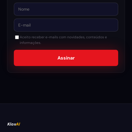
Nome
E-mail
Aceito receber e-mails com novidades, conteúdos e
informações.
Assinar
Klox
AI