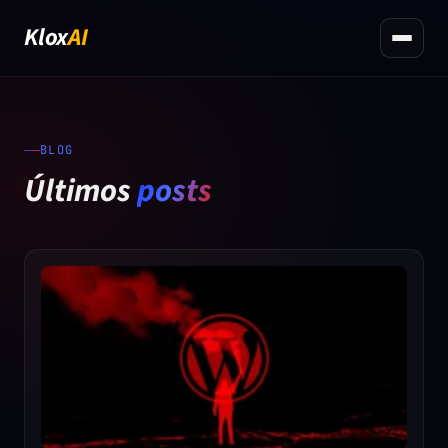
Klox
AI
Blog
Materiais Gratuitos
BLOG
Últimos
posts
Contato